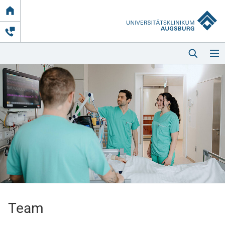
Link
zur
Startseite
Startseite
Kliniken & Einrichtungen
Patienten & Besucher
Team
Zuweisende