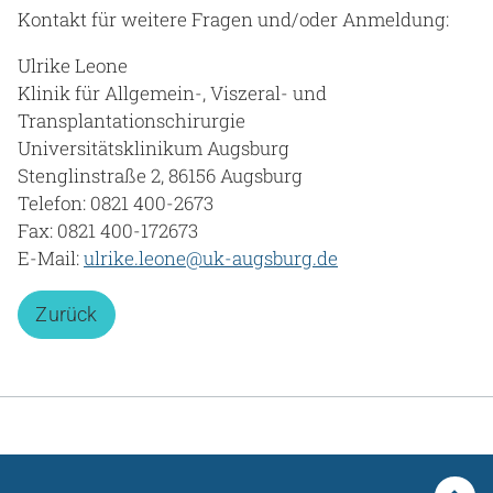
Kontakt für weitere Fragen und/oder Anmeldung:
Gesundheit & Medizin
Ulrike Leone
Über uns
Klinik für Allgemein-, Viszeral- und
Transplantationschirurgie
Beruf & Karriere
Universitätsklinikum Augsburg
Stenglinstraße 2, 86156 Augsburg
Telefon: 0821 400-2673
Fax: 0821 400-172673
Notaufnahme
E-Mail:
ulrike.leone@uk-augsburg.de
Anreise
Zurück