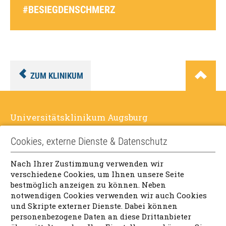
#BESIEGDENSCHMERZ
ZUM KLINIKUM
Universitätsklinikum Augsburg
Stenglinstr. 2
Cookies, externe Dienste & Datenschutz
86156 Augsburg
Nach Ihrer Zustimmung verwenden wir
verschiedene Cookies, um Ihnen unsere Seite
Telefon:
+49 821 400-01
bestmöglich anzeigen zu können. Neben
Fax:
+49 821 400-4585
notwendigen Cookies verwenden wir auch Cookies
E-Mail:
info@uk-augsburg.de
und Skripte externer Dienste. Dabei können
personenbezogene Daten an diese Drittanbieter