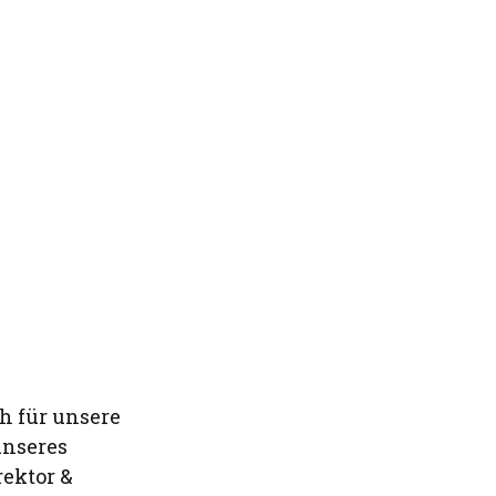
ch für unsere
unseres
rektor &