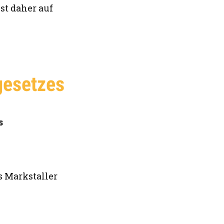
st daher auf
gesetzes
s
s Markstaller