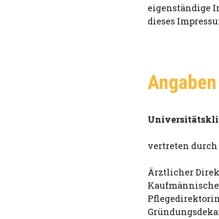
eigenständige I
dieses Impress
Angaben 
Universitätskli
vertreten durc
Ärztlicher Direk
Kaufmännischer
Pflegedirektori
Gründungsdekan