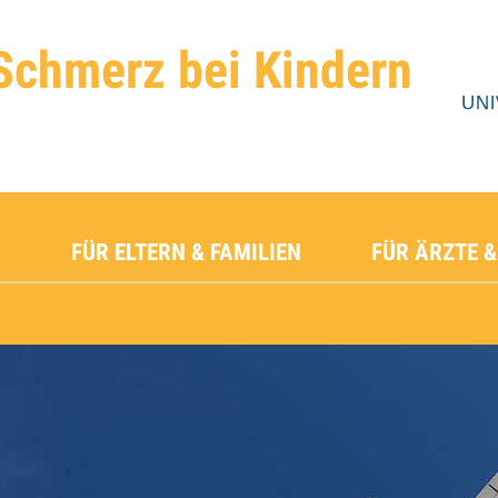
Schmerz bei Kindern
FÜR ELTERN & FAMILIEN
FÜR ÄRZTE &