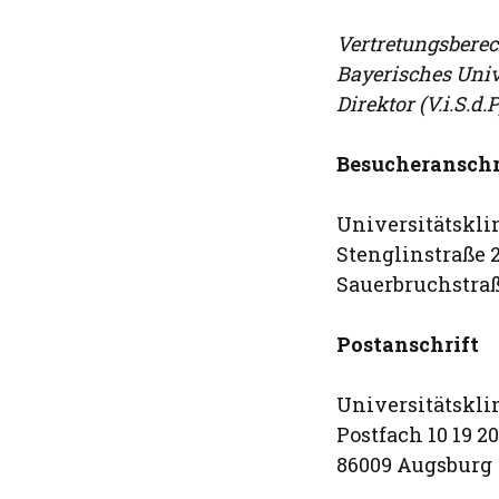
Vertretungsberech
Bayerisches Univ
Direktor (V.i.S.d.P
Besucheranschr
Universitätskl
Stenglinstraße 
Sauerbruchstraß
Postanschrift
Universitätskl
Postfach 10 19 20
86009 Augsburg