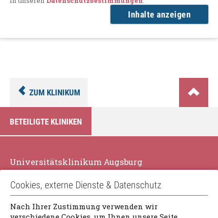
in unseren
Datenschutzbestimmungen
.
Inhalte anzeigen
ZUM KLINIKUM
BETEILIGTE KLINIKEN
Universitätsklinikum Augsburg
Stenglinstr. 2
Cookies, externe Dienste & Datenschutz
86156 Augsburg
Nach Ihrer Zustimmung verwenden wir
verschiedene Cookies, um Ihnen unsere Seite