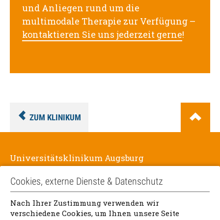
und Anliegen rund um die
multimodale Therapie zur Verfügung –
kontaktieren Sie uns jederzeit gerne
!
ZUM KLINIKUM
Universitätsklinikum Augsburg
Stenglinstr. 2
Cookies, externe Dienste & Datenschutz
86156 Augsburg
Nach Ihrer Zustimmung verwenden wir
verschiedene Cookies, um Ihnen unsere Seite
Telefon:
+49 821 400-01