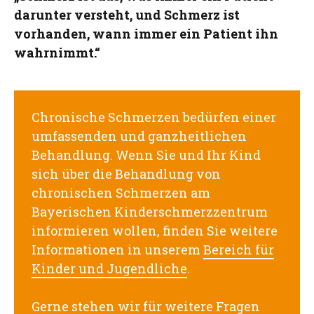
darunter versteht, und Schmerz ist
vorhanden, wann immer ein Patient ihn
wahrnimmt.“
Chronische Schmerzen bedürfen einer
umfassenden und ganzheitlichen
Behandlung. Wenn Sie und Ihr Kind
sich über die Behandlung von
chronischen Schmerzen am
Bayerischen Kinderschmerzzentrum
informieren wollen, finden Sie weitere
Informationen in unserem
Bereich für
Kinder und Jugendliche
.
Gerne stehen wir für weitere Fragen