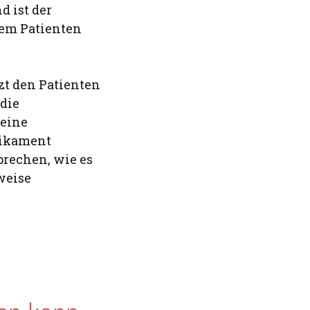
 ist der
dem Patienten
zt den Patienten
die
 eine
dikament
prechen, wie es
weise