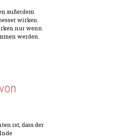
ten außerdem
besser wirken.
irken nur wenn
nommen werden.
 von
en ist, dass der
elnde