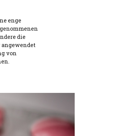
ine enge
eingenommenen
ndere die
ig angewendet
ng von
hen.