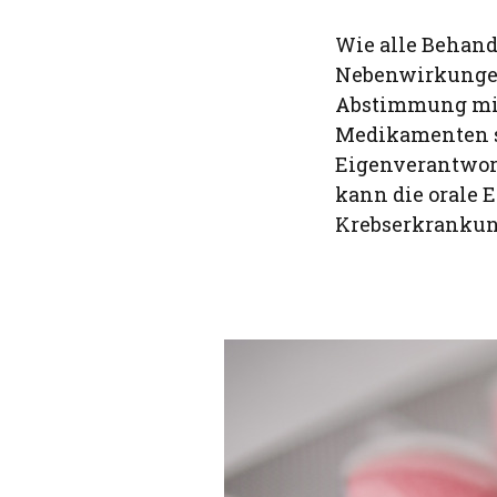
Wie alle Behand
Nebenwirkungen
Abstimmung mit
Medikamenten si
Eigenverantwort
kann die orale
Krebserkrankung