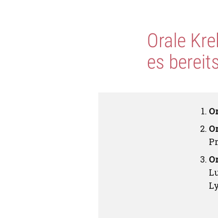
Orale Kre
es bereit
O
O
Pr
Or
L
L