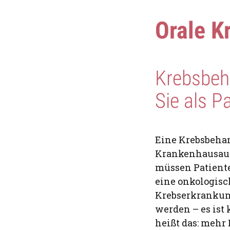
Orale K
Krebsbeha
Sie als P
Eine Krebsbeha
Krankenhausaufe
müssen Patient
eine onkologisc
Krebserkrankun
werden – es ist
heißt das: mehr