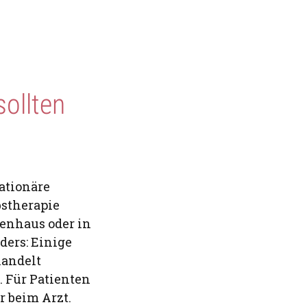
ollten
ationäre
stherapie
enhaus oder in
ders: Einige
handelt
 Für Patienten
r beim Arzt.