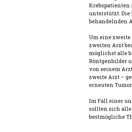
Krebspatienten 
unterstützt. Di
behandelnden Ar
Um eine zweite 
zweiten Arzt be
möglichst alle 
Röntgenbilder u
von seinem Arzt
zweite Arzt – g
erneuten Tumor
Im Fall einer u
sollten sich al
bestmögliche T