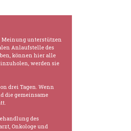
n Meinung unterstützen
len Anlaufstelle des
ben, können hier alle
einzuholen, werden sie
von drei Tagen. Wenn
und die gemeinsame
tt.
Behandlung des
arzt, Onkologe und