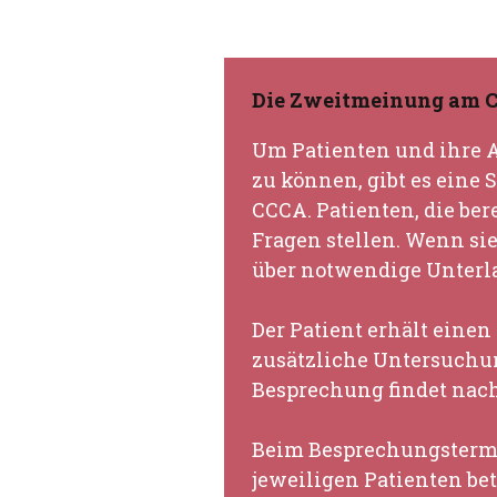
Die Zweitmeinung am C
Um Patienten und ihre 
zu können, gibt es eine
CCCA. Patienten, die be
Fragen stellen. Wenn si
über notwendige Unterla
Der Patient erhält eine
zusätzliche Untersuchu
Besprechung findet nach
Beim Besprechungstermi
jeweiligen Patienten be