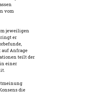
assen
nn vom
em jeweiligen
ringt er
orbefunde,
t auf Anfrage
tionen teilt der
in einer
it.
eitmeinung
 Konsens die