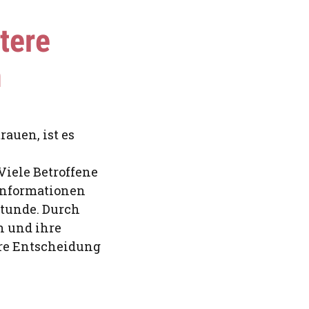
tere
n
auen, ist es
Viele Betroffene
 Informationen
stunde. Durch
 und ihre
hre Entscheidung